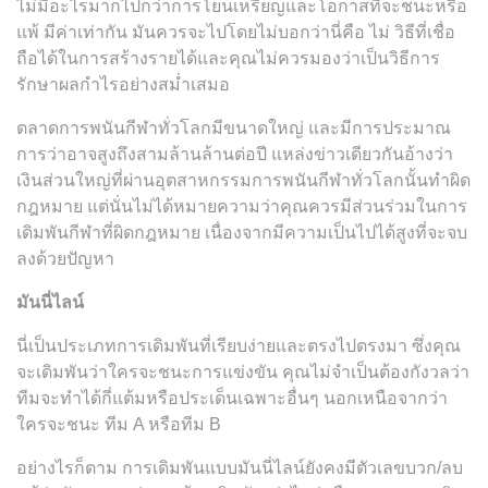
ไม่มีอะไรมากไปกว่าการโยนเหรียญและโอกาสที่จะชนะหรือ
แพ้ มีค่าเท่ากัน มันควรจะไปโดยไม่บอกว่านี่คือ ไม่ วิธีที่เชื่อ
ถือได้ในการสร้างรายได้และคุณไม่ควรมองว่าเป็นวิธีการ
รักษาผลกำไรอย่างสม่ำเสมอ
ตลาดการพนันกีฬาทั่วโลกมีขนาดใหญ่ และมีการประมาณ
การว่าอาจสูงถึงสามล้านล้านต่อปี แหล่งข่าวเดียวกันอ้างว่า
เงินส่วนใหญ่ที่ผ่านอุตสาหกรรมการพนันกีฬาทั่วโลกนั้นทำผิด
กฎหมาย แต่นั่นไม่ได้หมายความว่าคุณควรมีส่วนร่วมในการ
เดิมพันกีฬาที่ผิดกฎหมาย เนื่องจากมีความเป็นไปได้สูงที่จะจบ
ลงด้วยปัญหา
มันนี่ไลน์
นี่เป็นประเภทการเดิมพันที่เรียบง่ายและตรงไปตรงมา ซึ่งคุณ
จะเดิมพันว่าใครจะชนะการแข่งขัน คุณไม่จำเป็นต้องกังวลว่า
ทีมจะทำได้กี่แต้มหรือประเด็นเฉพาะอื่นๆ นอกเหนือจากว่า
ใครจะชนะ ทีม A หรือทีม B
อย่างไรก็ตาม การเดิมพันแบบมันนี่ไลน์ยังคงมีตัวเลขบวก/ลบ